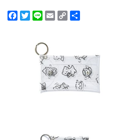
Facebook
Twitter
Line
Email
Copy
共
Link
有