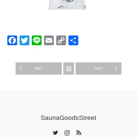
Facebook
Twitter
Line
Email
Copy
共
Link
有
グッズ紹介
PREV
NEXT
SaunaGoodsStreet
Twitter
Instagram
RSS