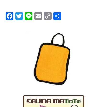
Facebook
Twitter
Line
Email
Copy
共
Link
有