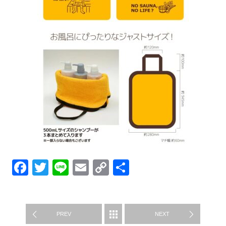
Facebook
Twitter
Line
Email
Copy
共
Link
有
グッズ紹介
PREV
NEXT