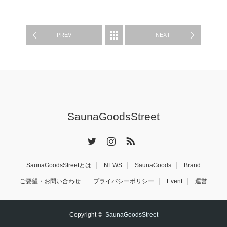
Link
有
グッズ紹介
PREV
NEXT
SaunaGoodsStreet
Twitter
Instagram
RSS
SaunaGoodsStreetとは
NEWS
SaunaGoods
Brand
ご要望・お問い合わせ
プライバシーポリシー
Event
運営
Copyright ©
SaunaGoodsStreet