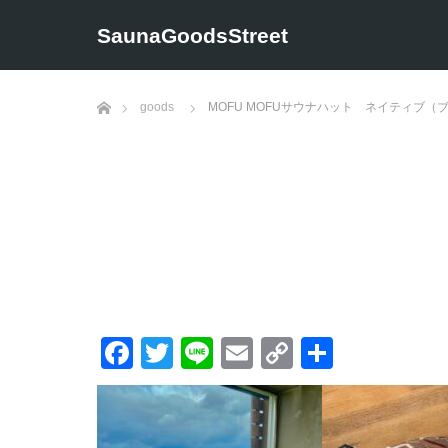
SaunaGoodsStreet
ホーム
goods
MOFU MOFUサウナハット ネイティブ（
Facebook
Twitter
Line
Email
Copy
共
Link
有