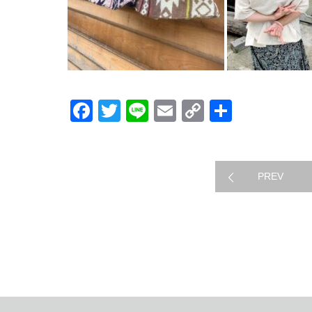
Facebook
Twitter
Line
Email
Copy
共
Link
有
グッズ紹介
PREV