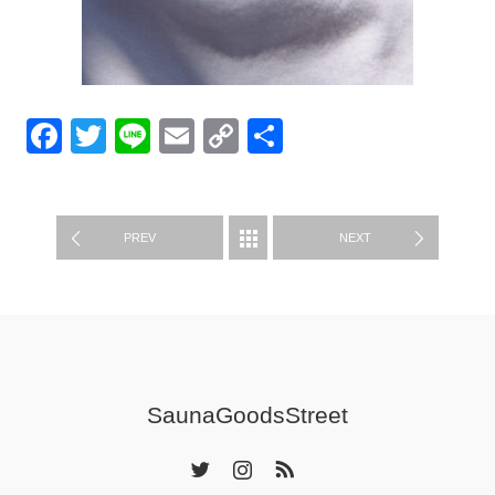
Facebook
Twitter
Line
Email
Copy
共
Link
有
グッズ紹介
PREV
NEXT
SaunaGoodsStreet
Twitter
Instagram
RSS