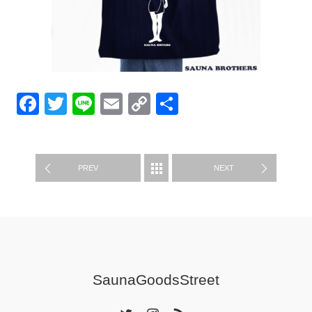
Facebook
Twitter
Line
Email
Copy
共
Link
有
グッズ紹介
PREV
NEXT
SaunaGoodsStreet
Twitter
Instagram
RSS