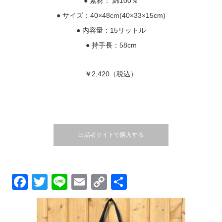
● 素材： 綿100％
● サイズ：40×48cm(40×33×15cm)
● 内容量：15リットル
● 持手長：58cm
￥2,420（税込）
出品者サイトで購入する
Facebook
Twitter
Line
Email
Copy
共
Link
有