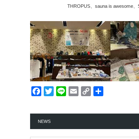
THROPUS、sauna is awes
Facebook
Twitter
Line
Email
Copy
共
Link
有
NEWS