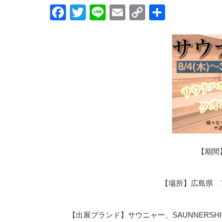
Facebook
Twitter
Line
Email
Copy
共
Link
有
【期間】
【場所】広島県 
【出展ブランド】サウニャー、SAUNNERSHIGH、Pr