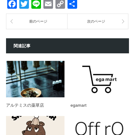
Facebook
Twitter
Line
Email
Copy
共
Link
有
前のページ
次のページ
関連記事
アルテミスの薬草店
egamart