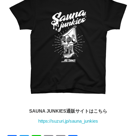
SAUNA JUNKIES通販サイトはこちら
https://suzuri.jp/sauna_junkies