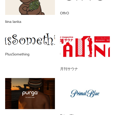
OffrO
liina lanka
PlusSomething
月刊サウナ