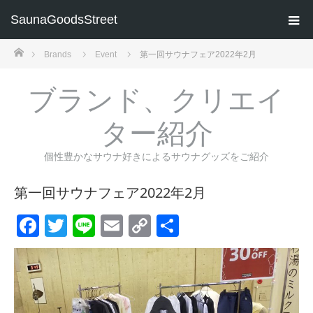
SaunaGoodsStreet
ホーム
Brands
Event
第一回サウナフェア2022年2月
ブランド、クリエイ
ター紹介
個性豊かなサウナ好きによるサウナグッズをご紹介
第一回サウナフェア2022年2月
Facebook
Twitter
Line
Email
Copy
共
Link
有